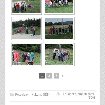
1
2
3
►
Loučení s prázdninami
,
Fotoalbum
,
Kultura
,
SDH
SDH