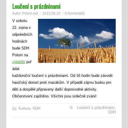
Loučení s prázdninami
Autor:
Polom.net
2015.08.10
0 Komentářů
V sobotu
22. srpna v
odpoledních
hodinách
bude SDH
Polom na
výletišti
poř
ádat
každoroční loučení s prázdninami. Od 16 hodin bude závodit
hasičský dorost proti mazákům. V případě zájmu budou pro
děti a dospělé připraveny další doprovodné aktivity.
Občerstvení zajištěno. Všichni jsou srdečně zváni!
Loučení s prázdninami
,
Kultura
,
SDH
SDH