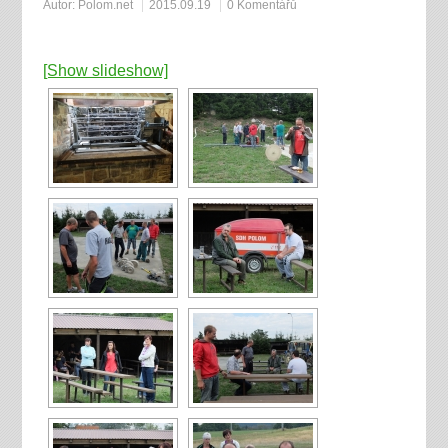
Autor:
Polom.net
2015.09.19
0 Komentářů
[Show slideshow]